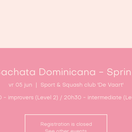
Home
Lessen
Inschrijven
B
achata Dominicana - Spri
vr 05 jun
  |  
Sport & Squash club 'De Vaart'
 - improvers (Level 2) / 20h30 - intermediate (Le
Registration is closed
See other events