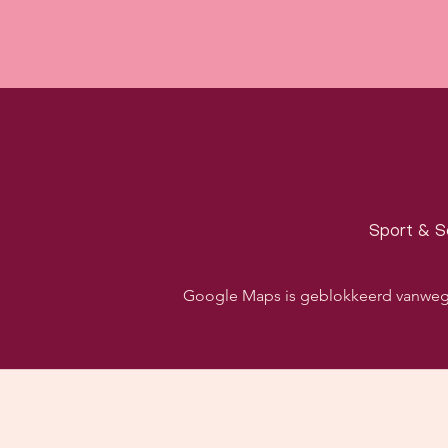
Sport & S
Google Maps is geblokkeerd vanwege j
Volg ons o