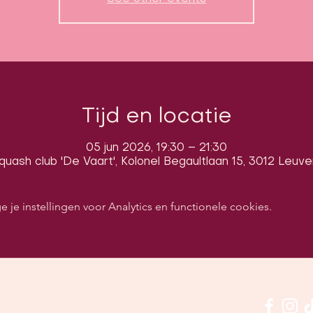
Tijd en locatie
05 jun 2026, 19:30 – 21:30
quash club 'De Vaart', Kolonel Begaultlaan 15, 3012 Leuve
e instellingen voor Analytics en functionele cookies.
p sociale media om ons in actie te zien: