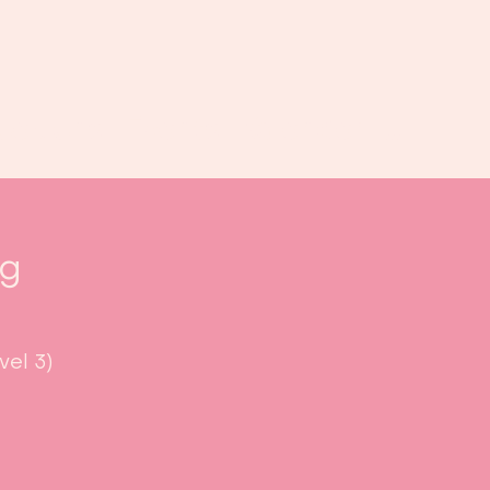
oek ons
Events
Kalender
...
ng
vel 3)