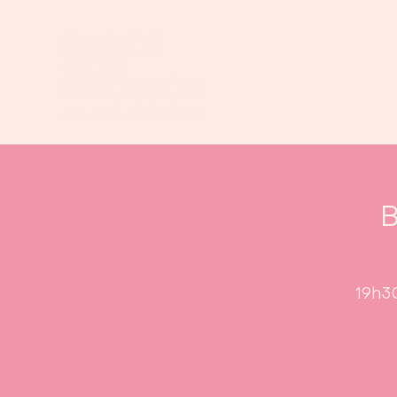
B
19h30