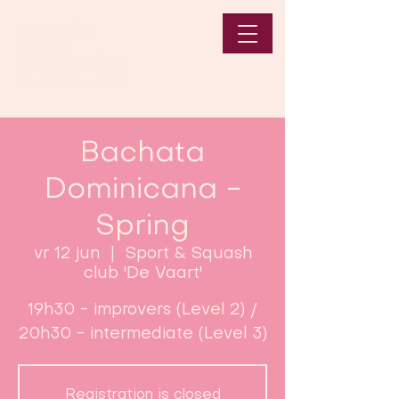
Bachata
Dominicana -
Spring
vr 12 jun
  |  
Sport & Squash
club 'De Vaart'
19h30 - improvers (Level 2) /
20h30 - intermediate (Level 3)
Registration is closed