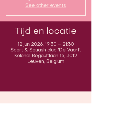
See other events
Tijd en locatie
12 jun 2026, 19:30 – 21:30
Sport & Squash club 'De Vaart',
Kolonel Begaultlaan 15, 3012
Leuven, Belgium
Volg ons op sociale media om ons
in actie te zien: