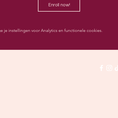
Enroll now!
e instellingen voor Analytics en functionele cookies.
p sociale media om ons in actie te zien:
Onze locatie:
quashclub 'De Vaart', Kolonel Begaultlaan 15, Leu
Laatst geüpdatet 7 augustus 2026