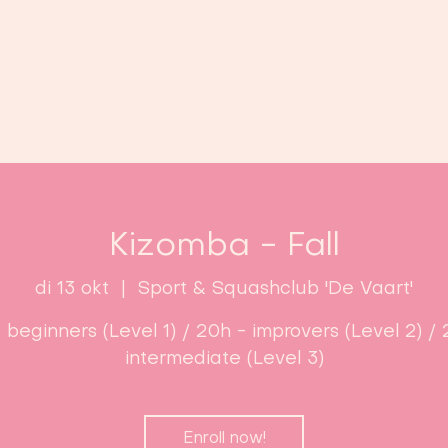
Home
Lessen
Inschrijven
B
Kizomba - Fall
di 13 okt
  |  
Sport & Squashclub 'De Vaart'
- beginners (Level 1) / 20h - improvers (Level 2) / 
intermediate (Level 3)
Enroll now!