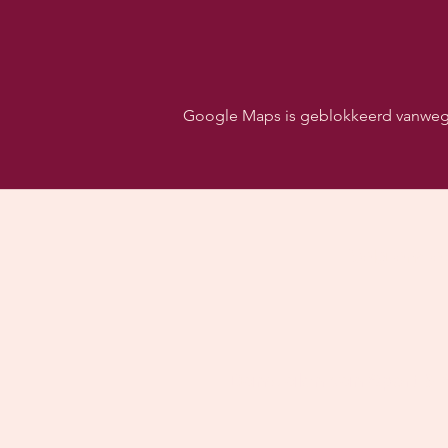
Google Maps is geblokkeerd vanwege j
Volg ons o
Danszalen van Sport & S