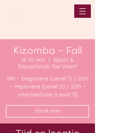
Kizomba - Fall
di 10 nov
  |  
Sport &
Squashclub 'De Vaart'
19h - beginners (Level 1) / 20h
- improvers (Level 2) / 20h -
intermediate (Level 3)
Enroll now!