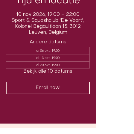
Tijd en locatie
10 nov 2026, 19:00 – 22:00
Sport & Squashclub 'De Vaart',
Kolonel Begaultlaan 15, 3012
Leuven, Belgium
Andere datums
di 06 okt, 19:00
di 13 okt, 19:00
di 20 okt, 19:00
Bekijk alle 10 datums
Enroll now!
Volg ons op sociale media om ons