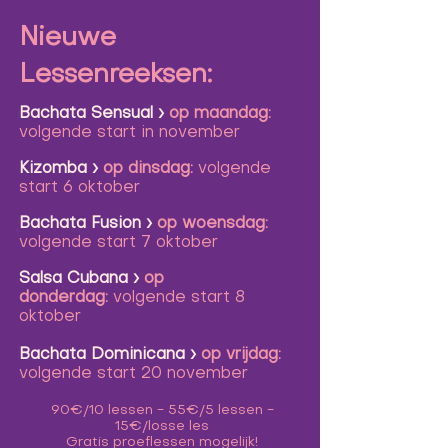
Nieuwe
Lessenreeksen:
Bachata Sensual
›
op maandag:
volgende
start in november
Kizomba
›
op dinsdag
:
volgende
start 6 oktober
Bachata Fusion
›
op woensdag:
volgende start 7 oktober
Salsa
Cubana
›
op
donderdag
:
volgende
start 8
oktober
Bachata Dominicana
›
op vrijdag
:
volgende start 20 november
90€/10 lessen - 55€/5 lessen -
15€/losse les​​
Gratis proeflessen mogelijk!