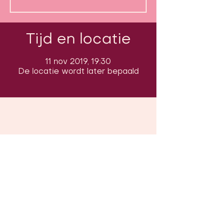
Tijd en locatie
11 nov 2019, 19:30
De locatie wordt later bepaald
Volg ons op sociale media om ons
in actie te zien:
Onze locatie:
Danszalen van Sport & Squashclub
'De Vaart', Kolonel Begaultlaan 15,
Leuven, België (
google maps
)