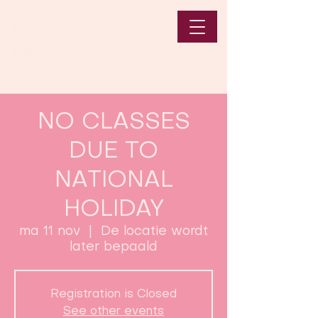
NO CLASSES
DUE TO
NATIONAL
HOLIDAY
ma 11 nov
  |  
De locatie wordt
later bepaald
Registration is Closed
See other events