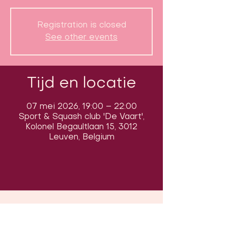
Registration is closed
See other events
Tijd en locatie
07 mei 2026, 19:00 – 22:00
Sport & Squash club 'De Vaart',
Kolonel Begaultlaan 15, 3012
Leuven, Belgium
Volg ons op sociale media om ons
in actie te zien: