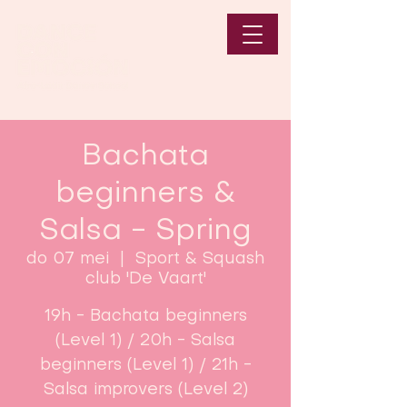
Bachata
beginners &
Salsa - Spring
do 07 mei
  |  
Sport & Squash
club 'De Vaart'
19h - Bachata beginners
(Level 1) / 20h - Salsa
beginners (Level 1) / 21h -
Salsa improvers (Level 2)