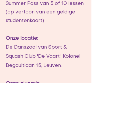
Summer Pass van 5 of 10 lessen
(op vertoon van een geldige
studentenkaart)
Onze locatie:
De Danszaal van Sport &
Squash Club 'De Vaart', Kolonel
Begaultlaan 15, Leuven.
Onze niveau's
:
Open level: Beginners met een
beetje ervaring en level 2
dansers.
Intermediate: level 3 en
gevorderde dansers.