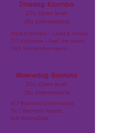
Dinsdag: Kizomba
20u Open level
21u Intermediate
30/6 Kizomba - Lead & Follow

7/7 Kizomba - Feel the music 

14/7 Tarraxinha meets 
Kizomba

4/8 Semba

11/8 Kizomba - Flow

Woensdag: Bachata
18/8 Kizztango

20u Open level
25/8 Fusion Kizomba

21u Intermediate
1/9 Kizomba - Dips & Tricks

8/9 Kizomba – Connection

8/7 Bachata Dominicana

15/9 Bachata - Musicality 

15/7 Bachata Rueda

22/9 Bachata Sensual

5/8 BachaZouk

12/8 Bachata Urbana

* Extra class: Friday 11/9 