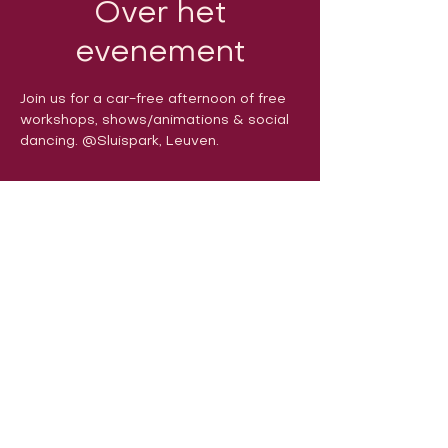
Over het
evenement
Join us for a car-free afternoon of free 
workshops, shows/animations & social 
dancing. @Sluispark, Leuven.
Volg ons op sociale media om ons
in actie te zien:
Onze locatie:
Danszalen van Sport & Squashclub