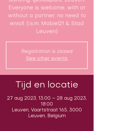
dancing. @Sluispark, Leuven.
Everyone is welcome, with or
without a partner, no need to
enroll. (i.s.m. Mobiel21 & Stad
Leuven)
Registration is closed
See other events
Tijd en locatie
27 aug 2023, 13:00 – 28 aug 2023,
18:00
Leuven, Vaartstraat 165, 3000
Leuven, Belgium