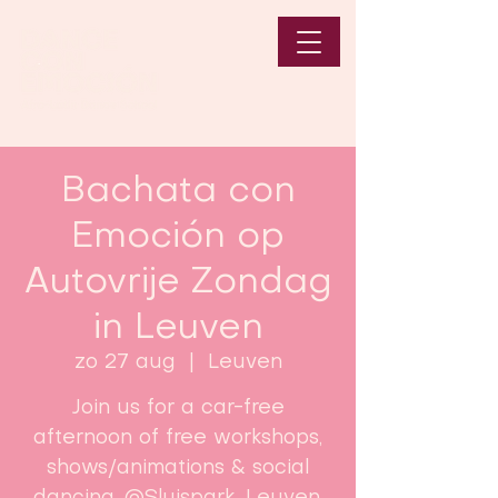
Bachata con
Emoción op
Autovrije Zondag
in Leuven
zo 27 aug
  |  
Leuven
Join us for a car-free
afternoon of free workshops,
shows/animations & social