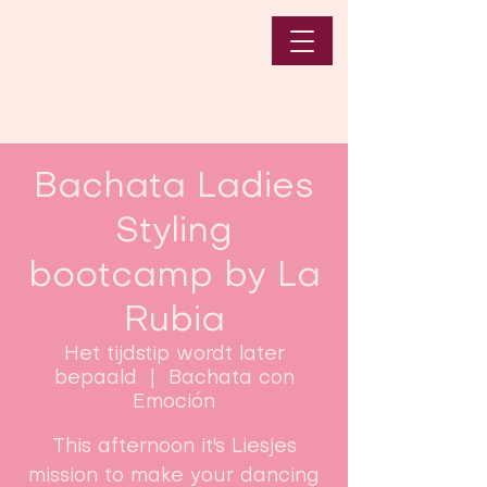
Bachata Ladies
Styling
bootcamp by La
Rubia
Het tijdstip wordt later
bepaald
  |  
Bachata con
Emoción
This afternoon it's Liesjes
mission to make your dancing