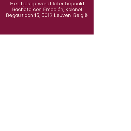
Het tijdstip wordt later bepaald
Bachata con Emoción, Kolonel
Begaultlaan 15, 3012 Leuven, België
Volg ons op sociale media om ons
in actie te zien:
Onze locatie:
Danszalen van Sport & Squashclub
'De Vaart', Kolonel Begaultlaan 15,
Leuven, België (
google maps
)
Laatst geüpdatet 3 juli 2026