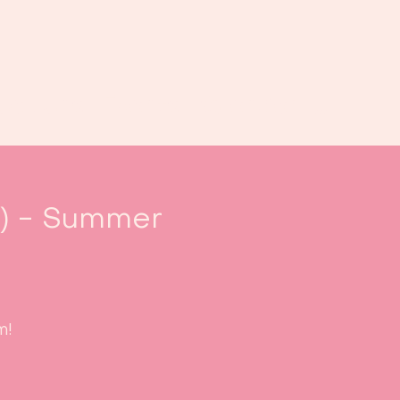
oek ons
Events
Kalender
...
.) - Summer
m!