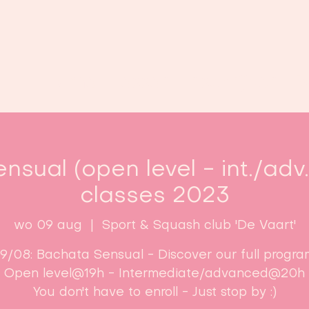
Home
Lessen
Inschrijven
B
nsual (open level - int./adv
classes 2023
wo 09 aug
  |  
Sport & Squash club 'De Vaart'
9/08: Bachata Sensual - Discover our full progra
Open level@19h - Intermediate/advanced@20h