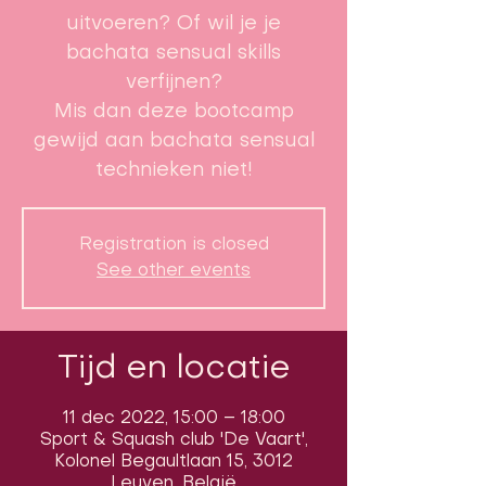
uitvoeren? Of wil je je
bachata sensual skills
verfijnen?
Mis dan deze bootcamp
gewijd aan bachata sensual
technieken niet!
Registration is closed
See other events
Tijd en locatie
11 dec 2022, 15:00 – 18:00
Sport & Squash club 'De Vaart',
Kolonel Begaultlaan 15, 3012
Leuven, België