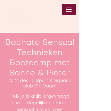
Bachata Sensual
Technieken
Bootcamp met
Sanne & Pieter
zo 11 dec
  |  
Sport & Squash
club 'De Vaart'
Heb je je altijd afgevraagd
hoe je degelijke bachata
sensual moves moet