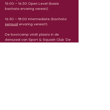
15:00 – 16:30 Open Level (basis 
bachata ervaring vereist)
16:30 – 18:00 Intermediate (bachata 
sensual
 ervaring vereist!)
De bootcamp vindt plaats in de 
danszaal van Sport & Squash Club ‘De 
Vaart’ (Kolonel Begaultlaan 15, Wilsele)
Kies het level dat het best aansluit bij je 
ervaring (€ 20 per level).
Als je intermediate level hebt, kan je 
overwegen om beide levels te 
combineren (€ 35).
Volg ons op sociale media om ons