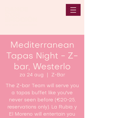
Mediterranean
Tapas Night - Z-
bar, Westerlo
za 24 aug
  |  
Z-Bar
The Z-bar Team will serve you
a tapas buffet like you've
never seen before (€20-25,
reservations only). La Rubia y
El Moreno will entertain you